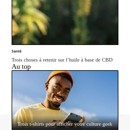
Santé
Trois choses à retenir sur l’huile à base de CBD
Au top
Contact
Mentions légales
Sitemap
Trois t-shirts pour afficher votre culture geek