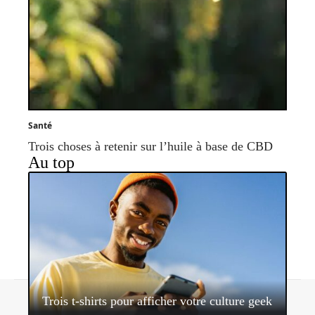
Santé
Trois choses à retenir sur l’huile à base de CBD
Au top
Contact
Mentions légales
Sitemap
Trois t-shirts pour afficher votre culture geek