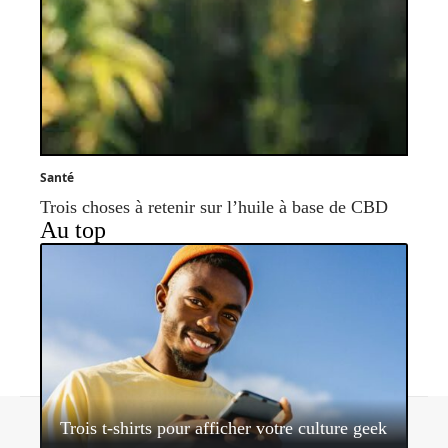
Santé
Trois choses à retenir sur l’huile à base de CBD
Au top
Contact
Mentions légales
Sitemap
Trois t-shirts pour afficher votre culture geek