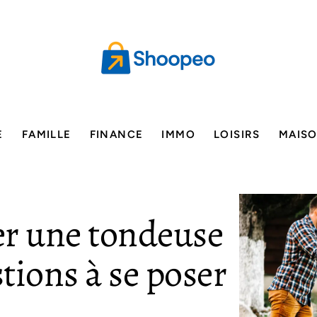
E
FAMILLE
FINANCE
IMMO
LOISIRS
MAIS
r une tondeuse
stions à se poser