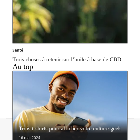
Santé
Trois choses à retenir sur l’huile à base de CBD
Au top
Contact
Mentions légales
Sitemap
Trois t-shirts pour afficher votre culture geek
© 2026 | shoopeo.fr
16 mai 2024