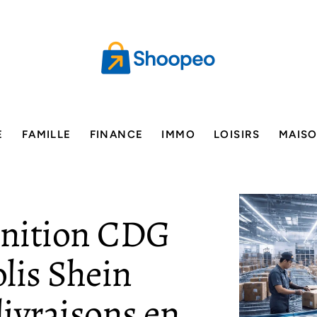
E
FAMILLE
FINANCE
IMMO
LOISIRS
MAIS
inition CDG
lis Shein
livraisons en