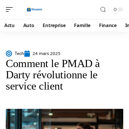
Actu
Auto
Entreprise
Famille
Finance
I
24 mars 2025
Tech
Comment le PMAD à
Darty révolutionne le
service client
Comment le PMAD à Darty révolutionne le service client