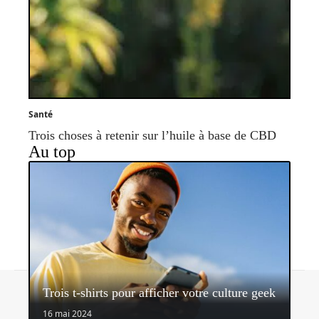
Santé
Trois choses à retenir sur l’huile à base de CBD
Au top
Contact
Mentions légales
Sitemap
Trois t-shirts pour afficher votre culture geek
© 2026 | shoopeo.fr
16 mai 2024