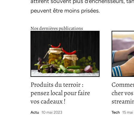
attirent souvent plus d’enchérisseurs, ta
peuvent être moins prisées.
Nos dernières publications
Produits du terroir :
Commen
pensez local pour faire
cher vo
vos cadeaux !
streami
Actu
10 mai 2023
Tech
15 mai