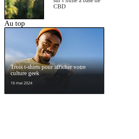
sur l’huile à base de
CBD
Au top
Trois t-shirts pour afficher votre
culture geek
16 mai 2024