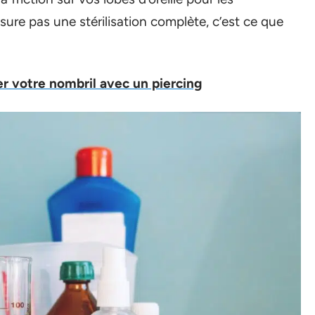
ure pas une stérilisation complète, c’est ce que
 votre nombril avec un piercing