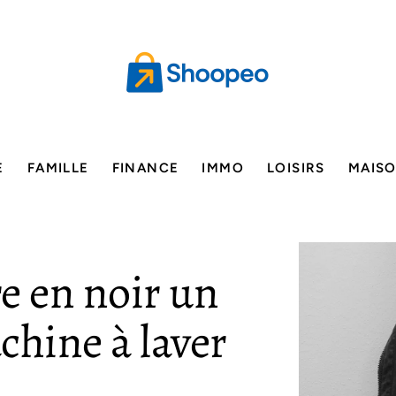
E
FAMILLE
FINANCE
IMMO
LOISIRS
MAIS
 en noir un
chine à laver