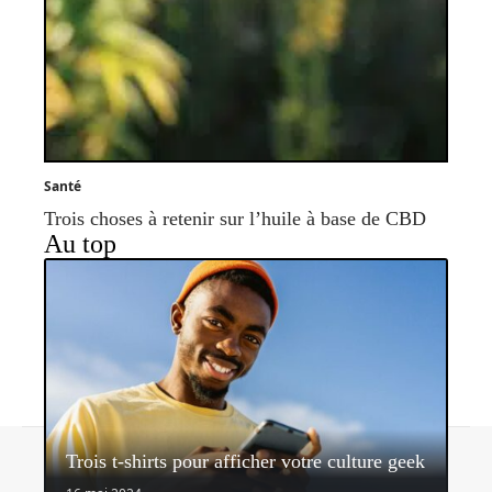
Santé
Trois choses à retenir sur l’huile à base de CBD
Au top
Contact
Mentions légales
Sitemap
Trois t-shirts pour afficher votre culture geek
© 2026 | shoopeo.fr