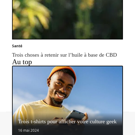
Santé
Trois choses à retenir sur l’huile à base de CBD
Au top
Contact
Mentions légales
Sitemap
Trois t-shirts pour afficher votre culture geek
© 2026 | shoopeo.fr
16 mai 2024