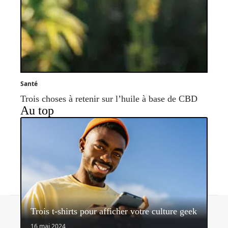
Santé
Trois choses à retenir sur l’huile à base de CBD
Au top
Contact
Mentions légales
Sitemap
Trois t-shirts pour afficher votre culture geek
© 2026 | shoopeo.fr
16 mai 2024