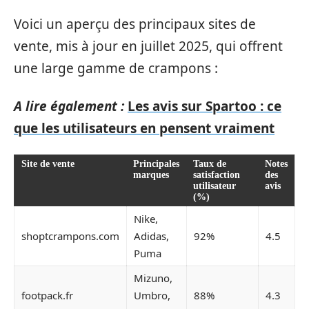
Voici un aperçu des principaux sites de
vente, mis à jour en juillet 2025, qui offrent
une large gamme de crampons :
A lire également :
Les avis sur Spartoo : ce
que les utilisateurs en pensent vraiment
Site de vente
Principales
Taux de
Notes
marques
satisfaction
des
utilisateur
avis
(%)
Nike,
shoptcrampons.com
Adidas,
92%
4.5
Puma
Mizuno,
footpack.fr
Umbro,
88%
4.3