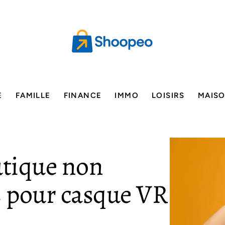
E
FAMILLE
FINANCE
IMMO
LOISIRS
MAIS
utique non
is pour casque VR