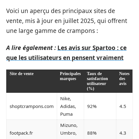
Voici un aperçu des principaux sites de
vente, mis à jour en juillet 2025, qui offrent
une large gamme de crampons :
A lire également :
Les avis sur Spartoo : ce
que les utilisateurs en pensent vraiment
Site de vente
Principales
Taux de
Notes
marques
satisfaction
des
utilisateur
avis
(%)
Nike,
shoptcrampons.com
Adidas,
92%
4.5
Puma
Mizuno,
footpack.fr
Umbro,
88%
4.3