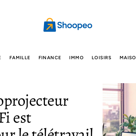
E
FAMILLE
FINANCE
IMMO
LOISIRS
MAIS
oprojecteur
i est
r le télétravail